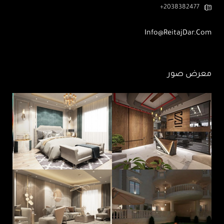
2038382477+
Info@ReitajDar.com
معرض صور