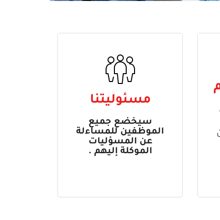
م
مسئوليتنا
سيخضع جميع
الموظفين للمساءلة
عن المسؤليات
الموكلة إليهم .