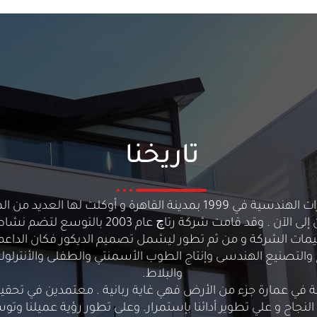
تاريخنا
بدأت نشاطها بالإستشارات الهندسية في 1999 بمدينة القاهرة و أوكلت 
نجاح الشركة منذ ذلك الحين إلى الآن . وقد قامت ش
يمات الشركة و من ثم تطور ليشمل تصميم الديكور فكان الداعم
سع في 2010 للإنتاج والتصنيع الهندسى وإنتاج الطوب الأسمنتي والطفلى والأ
والبلاط.
لبنة في عمارة جزء من الأرض فهي غاية ربانية . معتمدين في تحق
لنجاح و علي تطوير أدائنا بإستمرار. وعلى تطور رؤية عميلنا وتوس