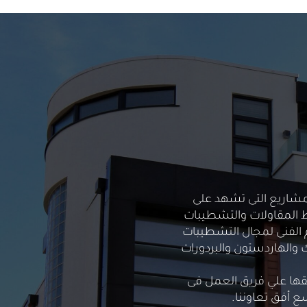
لها العديد من المشاريع التى تشهد على
ركة رتاچ عام 2003 بالتوسع لتضم نشاط المقاولات والتشطيبات
 الفنى لمجال التشطيبات
نترلوك والهاردستون والبردورات
يقها علي فريق العمل فى
ع أفق تعاوننا.