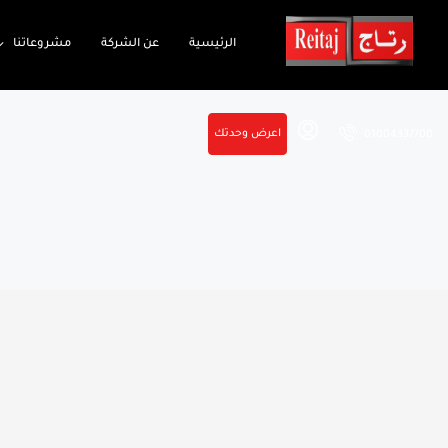
الرئيسية
عن الشركة
مشروعاتنا
اعرض وحدتك
01004337700