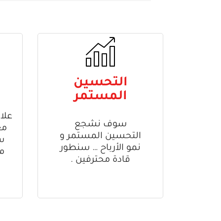
التحسين
المستمر
علا
سوف نشجع
مع
التحسين المستمر و
س
نمو الأرباح … سنطور
م
قادة محترفين .