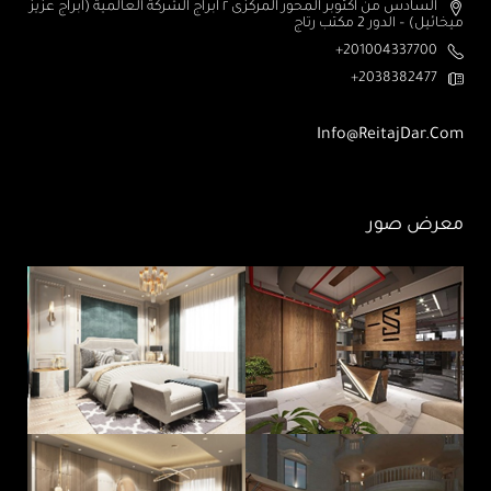
السادس من اكتوبر المحور المركزى ٢ أبراج الشركة العالمية (ابراج عزيز
ميخائيل) – الدور 2 مكتب رتاج
201004337700+
2038382477+
Info@ReitajDar.com
معرض صور