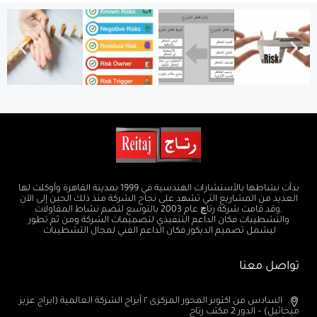
بدأت نشاطها بالأستشارات الهندسية في 1999 بمدينة القاهرة وأوكلت لها
العديد من المشاريع التي تشهد على نجاح الشركة منذ ذلك الحين إلى الآن
.وقد قامت شركة رتاچ عام 2003 بالتوسع لتضم نشاط المقاولات
والتشطيبات فكان الداعم التنفيذي لتصميمات الشركة ومن ثم تطور
ليشمل تصميم الديكور فكان الداعم الفني لمجال التشطيبات
تواصل معنا
السادس من اكتوبر المحور المركزى ٢ أبراج الشركة العالمية (ابراج عزيز
ميخائيل) – الدور 2 مكتب رتاج