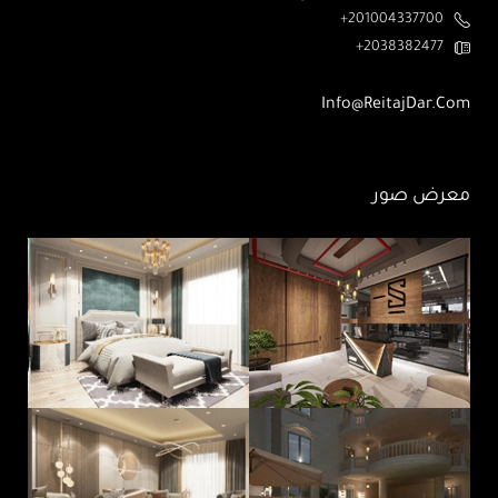
201004337700+
2038382477+
Info@ReitajDar.com
معرض صور