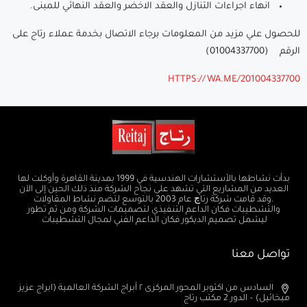
انهاء اجراءات التنازل والعقد الاخضر والعقد النهائي للمبنى.
للحصول علي مزيد من المعلومات برجاء الاتصال بخدمة عملاء رتاج على
الرقم (01004337700)
HTTPS://WA.ME/201004337700
بدأت نشاطها بالأستشارات الهندسية في 1999 بمدينة القاهرة وأوكلت لها
العديد من المشاريع التي تشهد على نجاح الشركة منذ ذلك الحين إلى الآن
.وقد قامت شركة رتاچ عام 2003 بالتوسع لتضم نشاط المقاولات
والتشطيبات فكان الداعم التنفيذي لتصميمات الشركة ومن ثم تطور
ليشمل تصميم الديكور فكان الداعم الفني لمجال التشطيبات
تواصل معنا
السادس من اكتوبر المحور المركزى ٢ أبراج الشركة العالمية (ابراج عزيز
ميخائيل) – الدور 2 مكتب رتاج