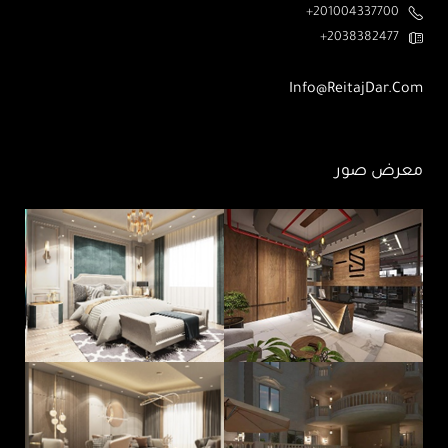
201004337700+
2038382477+
Info@ReitajDar.com
معرض صور