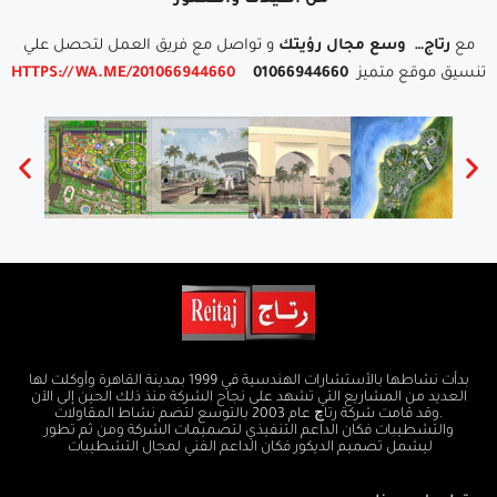
من الفيلات والقصور
مع
رتاج…
وسع مجال رؤيتك
و تواصل مع فريق العمل لتحصل علي
تنسيق موقع متميز
01066944660
HTTPS://WA.ME/201066944660
بدأت نشاطها بالأستشارات الهندسية في 1999 بمدينة القاهرة وأوكلت لها
العديد من المشاريع التي تشهد على نجاح الشركة منذ ذلك الحين إلى الآن
.وقد قامت شركة رتاچ عام 2003 بالتوسع لتضم نشاط المقاولات
والتشطيبات فكان الداعم التنفيذي لتصميمات الشركة ومن ثم تطور
ليشمل تصميم الديكور فكان الداعم الفني لمجال التشطيبات