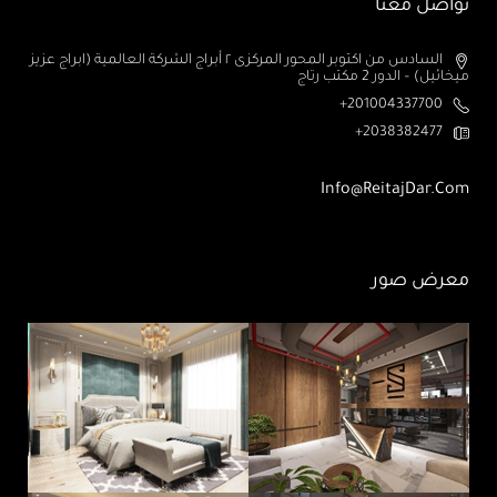
تواصل معنا
السادس من اكتوبر المحور المركزى ٢ أبراج الشركة العالمية (ابراج عزيز
ميخائيل) – الدور 2 مكتب رتاج
201004337700+
2038382477+
Info@ReitajDar.com
معرض صور