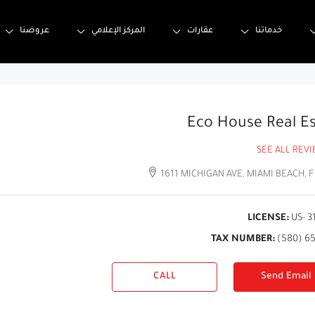
خدماتنا
عقارات
المركز الإعلامي
عروضنا
Eco House Real E
SEE ALL REV
1611 MICHIGAN AVE, MIAMI BEACH, F
LICENSE:
US- 3
TAX NUMBER:
(580) 6
CALL
Send Email