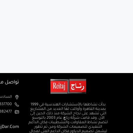
تواصل مع
السادس من اكتوبر الم
37700+
بدأت نشاطها بالأستشارات الهندسية في 1999
بمدينة القاهرة وأوكلت لها العديد من المشاريع
382477+
التي تشهد على نجاح الشركة منذ ذلك الحين إلى
الآن .وقد قامت شركة رتاچ عام 2003 بالتوسع
لتضم نشاط المقاولات والتشطيبات فكان الداعم
ajDar.com
التنفيذي لتصميمات الشركة ومن ثم تطور
ليشمل تصميم الديكور فكان الداعم الفني لمجال