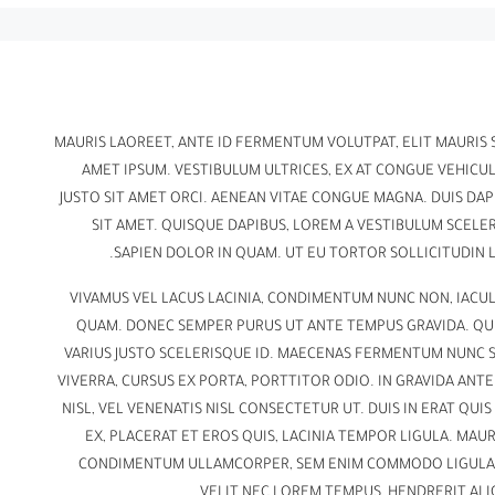
MAURIS LAOREET, ANTE ID FERMENTUM VOLUTPAT, ELIT MAURIS S
AMET IPSUM. VESTIBULUM ULTRICES, EX AT CONGUE VEHICUL
JUSTO SIT AMET ORCI. AENEAN VITAE CONGUE MAGNA. DUIS DAP
SIT AMET. QUISQUE DAPIBUS, LOREM A VESTIBULUM SCELER
SAPIEN DOLOR IN QUAM. UT EU TORTOR SOLLICITUDIN 
VIVAMUS VEL LACUS LACINIA, CONDIMENTUM NUNC NON, IACUL
QUAM. DONEC SEMPER PURUS UT ANTE TEMPUS GRAVIDA. QUIS
VARIUS JUSTO SCELERISQUE ID. MAECENAS FERMENTUM NUNC 
VIVERRA, CURSUS EX PORTA, PORTTITOR ODIO. IN GRAVIDA AN
NISL, VEL VENENATIS NISL CONSECTETUR UT. DUIS IN ERAT QUI
EX, PLACERAT ET EROS QUIS, LACINIA TEMPOR LIGULA. MAUR
CONDIMENTUM ULLAMCORPER, SEM ENIM COMMODO LIGULA, 
VELIT NEC LOREM TEMPUS, HENDRERIT ALIQ