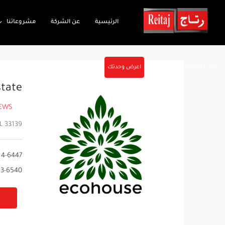
الرئيسية
عن الشركة
مشروعاتنا
اعرض وحدتك
01004337700
state
IEWS
L 33139
14-6447
53-6540