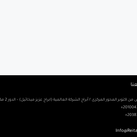
نا
حور المركزى ٢ أبراج الشركة العالمية (ابراج عزيز ميخائيل) – الدور 2 مكتب رتاج
2010043
2038
Info@Reit