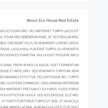
About Eco House Real Estate
OLLICITUDIN ORCI, VEL IMPERDIET TURPIS LACUS SIT
A, IPSUM ORCI BIBENDUM NUNC, AT VESTIBULUM NISL
IBUS TINCIDUNT FELIS, IN HENDRERIT LOREM CURSUS
ISQUE, LIGULA NISL PLACERAT TURPIS, EU VENENATIS
LEO SODALES PHARETRA. NULLA EGET POSUERE ARCU.
IS DIAM. PROIN IN MOLLIS AUGUE, EGET FERMENTUM
QUE ET ANTE ORCI. SED VENENATIS TURPIS MI, NON
SED MAXIMUS EFFICITUR. PELLENTESQUE NEC TURPIS
TE NEC ELEIFEND COMMODO. CRAS GRAVIDA INTERDUM
S DUI IMPERDIET PRETIUM ET EU PURUS. FUSCE PURUS
IS EU EFFICITUR LIGULA. SED SCELERISQUE, ELIT NEC
UT PORTTITOR PURUS TURPIS UT SEM. UT VEHICULA
UAM SAPIEN LACINIA. AENEAN QUIS EFFICITUR ODIO.