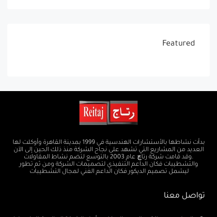
Featured
بدأت نشاطها بالأستشارات الهندسية في 1999 بمدينة القاهرة وأوكلت لها
العديد من المشاريع التي تشهد على نجاح الشركة منذ ذلك الحين إلى الآن
.وقد قامت شركة رتاچ عام 2003 بالتوسع لتضم نشاط المقاولات
والتشطيبات فكان الداعم التنفيذي لتصميمات الشركة ومن ثم تطور
ليشمل تصميم الديكور فكان الداعم الفني لمجال التشطيبات
تواصل معنا