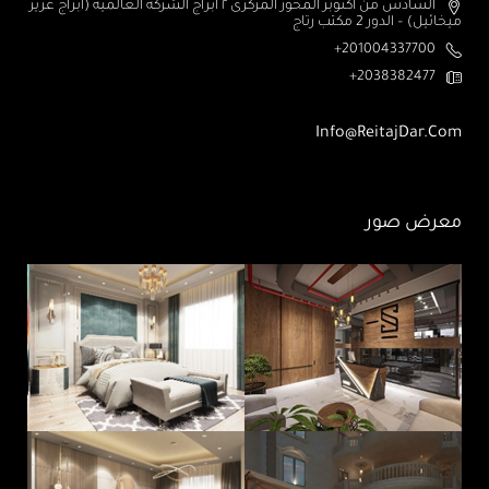
السادس من اكتوبر المحور المركزى ٢ أبراج الشركة العالمية (ابراج عزيز
ميخائيل) – الدور 2 مكتب رتاج
201004337700+
2038382477+
Info@ReitajDar.com
معرض صور