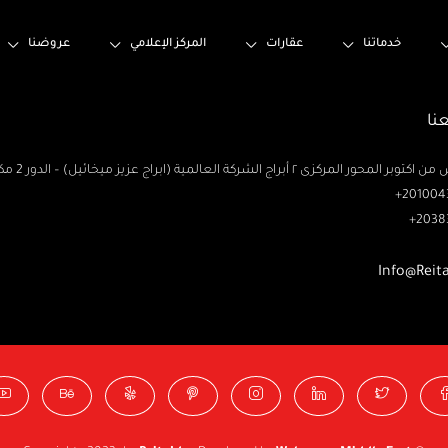
خدماتنا
عقارات
المركز الإعلامي
عروضنا
نا
حور المركزى ٢ أبراج الشركة العالمية (ابراج عزيز ميخائيل) – الدور 2 مكتب رتاج
2010043
2038
Info@Reit