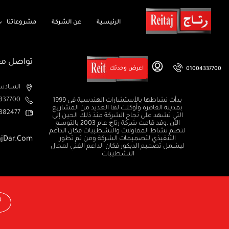
الرئيسية
عن الشركة
مشروعاتنا
تواصل مع
اعرض وحدتك
01004337700
السادس من اكتوبر الم
37700+
بدأت نشاطها بالأستشارات الهندسية في 1999
بمدينة القاهرة وأوكلت لها العديد من المشاريع
382477+
التي تشهد على نجاح الشركة منذ ذلك الحين إلى
الآن .وقد قامت شركة رتاچ عام 2003 بالتوسع
لتضم نشاط المقاولات والتشطيبات فكان الداعم
التنفيذي لتصميمات الشركة ومن ثم تطور
ajDar.com
ليشمل تصميم الديكور فكان الداعم الفني لمجال
التشطيبات