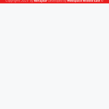
Reitajdar
Developed by
Webspace Middle East
© Copyrights 2023- by