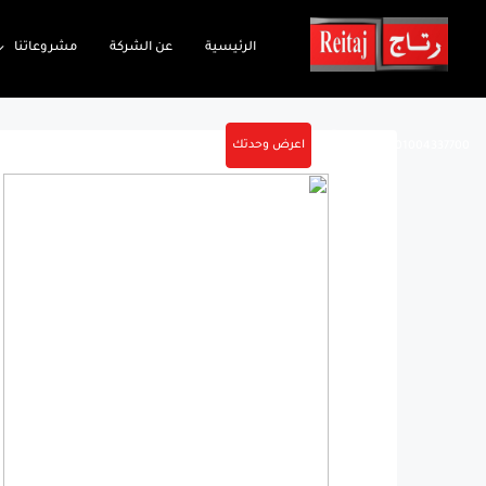
الرئيسية
عن الشركة
مشروعاتنا
اعرض وحدتك
01004337700