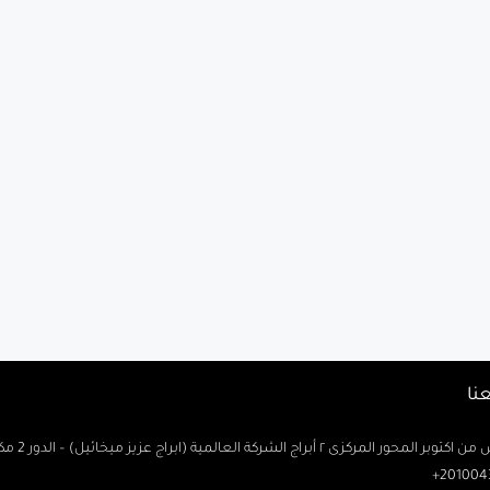
نا
حور المركزى ٢ أبراج الشركة العالمية (ابراج عزيز ميخائيل) – الدور 2 مكتب رتاج
2010043