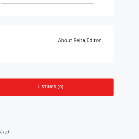
About ReitajEditor
LISTINGS (0)
لم يتم