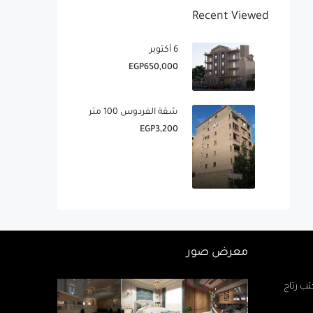
Recent Viewed
6 أكتوبر
EGP650,000
شقة الفردوس 100 متر
EGP3,200
معرض صور