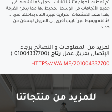
ثم تعطيه للهواء فتنشا تيارات الحمل كما تشعها فى
جميع الأتجاهات فى الوسط المحيط بها مما يدفئ الغرفة
بهذا تفقد المشعات الحرارية فيبرد الماء بداخلها فتزداد
كثافته ويهبط عبر أنابيب أخرى إلى المرجل ليسخن من
جديد.
لمزيد من المعلومات و النصائح برجاء
الإتصال بفريق عمل
رتاج
(01004337700 )
HTTPS://WA.ME/201004337700
للمزيد من منتجاتنا