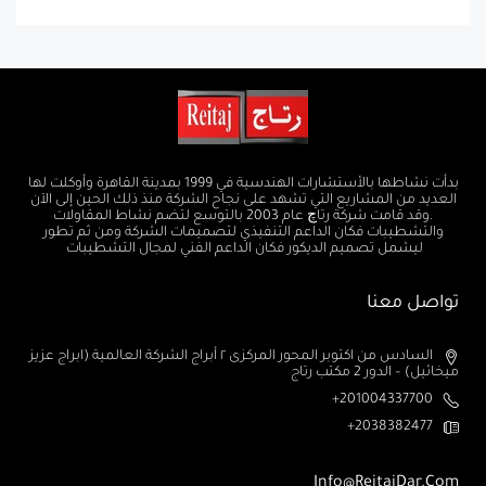
بدأت نشاطها بالأستشارات الهندسية في 1999 بمدينة القاهرة وأوكلت لها
العديد من المشاريع التي تشهد على نجاح الشركة منذ ذلك الحين إلى الآن
.وقد قامت شركة رتاچ عام 2003 بالتوسع لتضم نشاط المقاولات
والتشطيبات فكان الداعم التنفيذي لتصميمات الشركة ومن ثم تطور
ليشمل تصميم الديكور فكان الداعم الفني لمجال التشطيبات
تواصل معنا
السادس من اكتوبر المحور المركزى ٢ أبراج الشركة العالمية (ابراج عزيز
ميخائيل) – الدور 2 مكتب رتاج
201004337700+
2038382477+
Info@ReitajDar.com