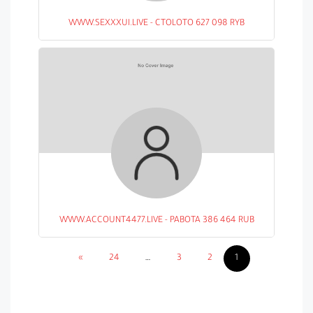
WWW.SEXXXUI.LIVE - CTOLOTO 627 098 RYB
WWW.ACCOUNT4477.LIVE - PABOTA 386 464 RUB
»
24
…
3
2
1