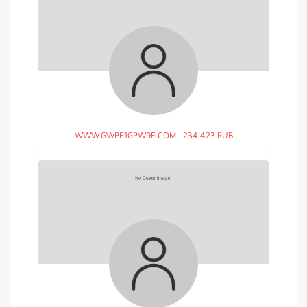
WWW.GWPE1GPW9E.COM - 234 423 RUB