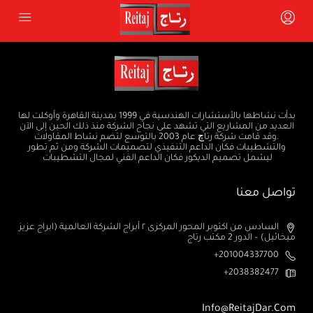
بدأت نشاطها بالأستشارات الهندسية في 1999 بمدينة القاهرة وأوكلت لها
العديد من المشاريع التي تشهد على نجاح الشركة منذ ذلك الحين إلى الآن
.وقد قامت شركة رتاچ عام 2003 بالتوسع لتضم نشاط المقاولات
والتشطيبات فكان الداعم التنفيذي لتصميمات الشركة ومن ثم تطور
ليشمل تصميم الديكور فكان الداعم الفني لمجال التشطيبات
تواصل معنا
السادس من اكتوبر المحور المركزى ٢ أبراج الشركة العالمية (ابراج عزيز
ميخائيل) – الدور 2 مكتب رتاج
201004337700+
2038382477+
Info@ReitajDar.com