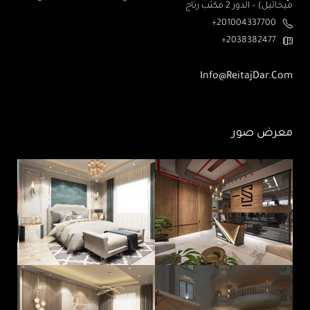
ميخائيل) – الدور 2 مكتب رتاج
201004337700+
2038382477+
Info@ReitajDar.com
معرض صور