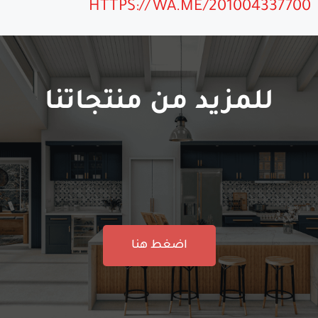
HTTPS://WA.ME/201004337700
للمزيد من منتجاتنا
اضغط هنا