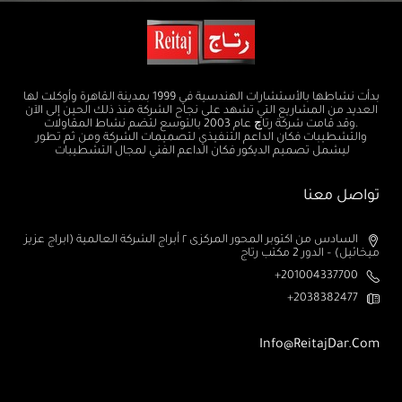
بدأت نشاطها بالأستشارات الهندسية في 1999 بمدينة القاهرة وأوكلت لها
العديد من المشاريع التي تشهد على نجاح الشركة منذ ذلك الحين إلى الآن
.وقد قامت شركة رتاچ عام 2003 بالتوسع لتضم نشاط المقاولات
والتشطيبات فكان الداعم التنفيذي لتصميمات الشركة ومن ثم تطور
ليشمل تصميم الديكور فكان الداعم الفني لمجال التشطيبات
تواصل معنا
السادس من اكتوبر المحور المركزى ٢ أبراج الشركة العالمية (ابراج عزيز
ميخائيل) – الدور 2 مكتب رتاج
201004337700+
2038382477+
Info@ReitajDar.com