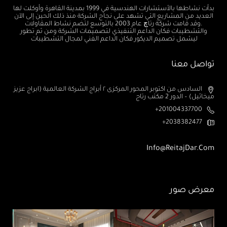
بدأت نشاطها بالأستشارات الهندسية في 1999 بمدينة القاهرة وأوكلت لها
العديد من المشاريع التي تشهد على نجاح الشركة منذ ذلك الحين إلى الآن
.وقد قامت شركة رتاچ عام 2003 بالتوسع لتضم نشاط المقاولات
والتشطيبات فكان الداعم التنفيذي لتصميمات الشركة ومن ثم تطور
ليشمل تصميم الديكور فكان الداعم الفني لمجال التشطيبات
تواصل معنا
السادس من اكتوبر المحور المركزى ٢ أبراج الشركة العالمية (ابراج عزيز
ميخائيل) – الدور 2 مكتب رتاج
201004337700+
2038382477+
Info@ReitajDar.com
معرض صور