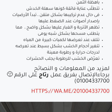
باهظة الثمن
تتطلّب عناية فائقة كونها سهلة الخدش
فى حال عدم تركيبها بشكل متقن ، تبدأ الأرضيات
بإصدار أصوات عند الضغط عليها
تظهر الأتربة و الغبار عليها بشكل واضح ، مما
يتطلب مسحها بشكل شبه يومى
تتلف عند تعرضها لكميات كبيرة من المياه
تتغير أحجام الخشب بشكل بسيط عند تعرضه
لدرجات حرارة و رطوبة معينة
تعرّض الخشب للرطوبة يجلب الحشرات
لمزيد من المعلومات و النصائح
برجاءالإتصال بفريق عمل
رتاج
على الرقم 🙁
01004337700)
HTTPS://WA.ME/201004337700