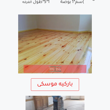
)سم*1 بوصة
1*5*طول
الغرفه
باركيه موسكى