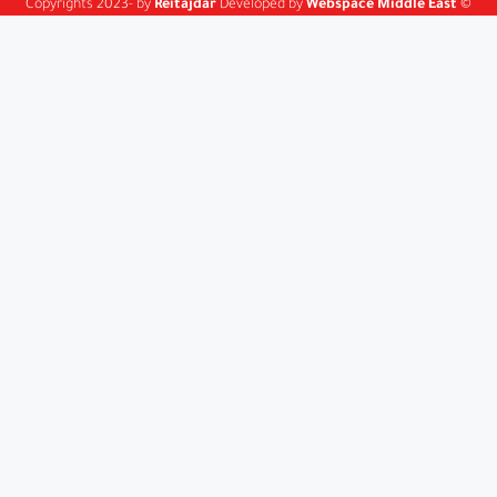
Reitajdar
Developed by
Webspace Middle East
© Copyrights 2023- by