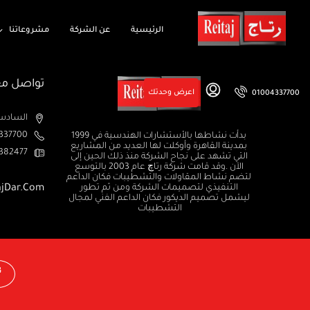
الرئيسية
عن الشركة
مشروعاتنا
تواصل مع
اعرض وحدتك
01004337700
السادس من اكتوبر الم
37700+
بدأت نشاطها بالأستشارات الهندسية في 1999
بمدينة القاهرة وأوكلت لها العديد من المشاريع
382477+
التي تشهد على نجاح الشركة منذ ذلك الحين إلى
الآن .وقد قامت شركة رتاچ عام 2003 بالتوسع
لتضم نشاط المقاولات والتشطيبات فكان الداعم
التنفيذي لتصميمات الشركة ومن ثم تطور
ajDar.com
ليشمل تصميم الديكور فكان الداعم الفني لمجال
التشطيبات