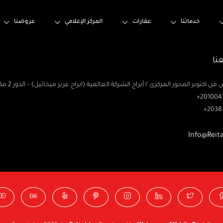
خدماتنا
عقارات
المركز الإعلامي
عروضنا
نا
حور المركزى ٢ أبراج الشركة العالمية (ابراج عزيز ميخائيل) – الدور 2 مكتب رتاج
2010043
2038
Info@Reit