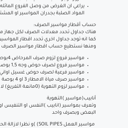
يراعي ان الغرض من وصل الفروع المائله
المواد الصلبة بجدران المواسير او المشت
حساب أقطار مواسير الصرف:
هناك جداول تحدد معدلات الصرف لكل جهاز م
كما انه توجد جداول اخري تحدد اقطار المواسير
ومنها نستطيع حساب اقطار مواسير الصرف الا ا
مواسير فروع لزوم صرف المرحاض 4بوصة
مواسير فروع لصرف حوض وجه 1,5 بوصة
مواسير فرعية لصرف حوض غسيل اواني 2 بوصة
مواسير صرف مياة الامطار 3 او 4 بوصة ( طبقا للمنطقة التي بها امطار )
مواسير لزوم التهوية (0مانعة التفريغ) لا تقل عن 2 بوصه
أنابيب(مواسير )التهوية
وتعرف بمواسير (انابيب )النفس او التنفيس ا
البعض وبصرف واحد
مواسير العمل IL PIPES