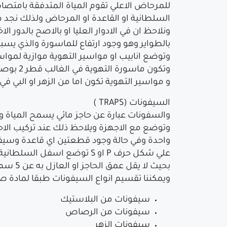
للمرحاض الاعلي تقوم المياة المتدفقة بامت
السلطانية او القاعدة او المرحاض ولذلك نجد 
ونلاحظ ان في الادوار العليا او بالاصح بالدور
بالطواير وهو وجود ارتفاع للماسورة والذي يس
وتوضع انابيب او مواسير التهوية موازية لمو
وتكون ماسورة التهوية في الغالب قطر 2 بوصة
و مواسير التهوية تكون اما من الزهر او البي 
السيفونات (TRAPS )
والسفونات عبارة عن حاجز مائي يسمح المياة وا
وتوضع مع الاجهزة ويلاحظ ذلك عند تركيب ال
واحدة وفي حالة وجود قطعتين اي قاعدة وسيفو
علي شكل حرف P او S توضع اسفل السلطانية عند المخرج وبقطر لا يقل عن 10 سم
بحيث لا يقل عمق الحاجز او العازل به عن 5 سم وله فتحة تهوية مباشرة او عن طريق الماسورة المتصلة به الي اقرب عامود تهوية )
ويمكننا تقسيم انواع السيفونات طبقا لمادة صن
سيفونات من البلاستيك
سيفونات من الرصاص
سيفونات الزهر