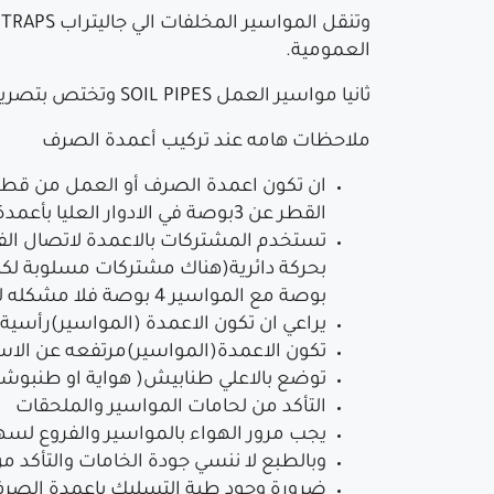
العمومية.
ثانيا مواسير العمل SOIL PIPES وتختص بتصريف مخلفات المراحيض وهذه تتصل مباشرة الي غرفة تفتيش المبني دون الحاجة الي جاليتراب
ملاحظات هامه عند تركيب أعمدة الصرف
ان تكون اعمدة الصرف أو العمل من قطر وا
القطر عن 3بوصة في الادوار العليا بأعمدة الصرف ولا يقل القطر في الادوار العليا عن 4 بوصة لاعمدة العمل
تستخدم المشتركات بالاعمدة لاتصال الفر
بوصة مع المواسير 4 بوصة فلا مشكله لكن لا تستخدم مشتركات 3بوصة مع المواسير 4 بوصة هذا علي سبيل المثال)
يراعي ان تكون الاعمدة (المواسير)رأسية 
تكون الاعمدة(المواسير)مرتفعه عن الاسطح 
توضع بالاعلي طنابيش( هواية او طنبوشة
التأكد من لحامات المواسير والملحقات
يجب مرور الهواء بالمواسير والفروع لس
وبالطبع لا ننسي جودة الخامات والتأكد من
ضرورة وجود طبة التسليك باعمدة الصرف 