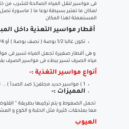
فى مواسير لنقل المياه الصالحة للشرب من خارج
لمكان ما تعتبر بسيطة نوعا ما ( ماسورة تصل م
المستعملة لهذا المكان
أقطار مواسير التعذية داخل المبا
تكون غالبا 1/2 بوصة ( نصف بوصة ) أو 3/4 بوصة (ثلاث أرباع بوصة ) ..
و هى أقطار صغيرة تجعل المياه تسير فى مواس
مياه الصرف تسير ببطء فى مواسير الصرف بفعل ” الميول ” ( الم
أنواع مواسير التغذية :-
1 ) مواسير حديد مجلفن( ضد الصدأ ) .. تستخدم فى تغذية مياه الشرب و خطوط الحريق للمنازل و المصالح الحكومية سابقاً ..
المميزات :-
معا بملحقات كثيرة مثل الحلبة و الكوع و المشت
العيوب