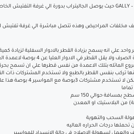
وتنقل المواسير المخلفات الي جاليتراب GALLY – TRAPS حيث يوصل الجاليتراب بدورة 
حد علي انه يسمح بزيادة القطر بالادوار السفلية لزيادة كمية
وع المائله بتلك الاعمدة من نفس قطرها علي ان تسمح بحركة 
تماما
بمسافة حوالي 150 سم
) من البلاستيك او المعدن
هولة السحب والتهوية
 تحملها درجات الحراره العاليه
والعمل لسهولة الاصلاح في حالة الانسداد للمواسير