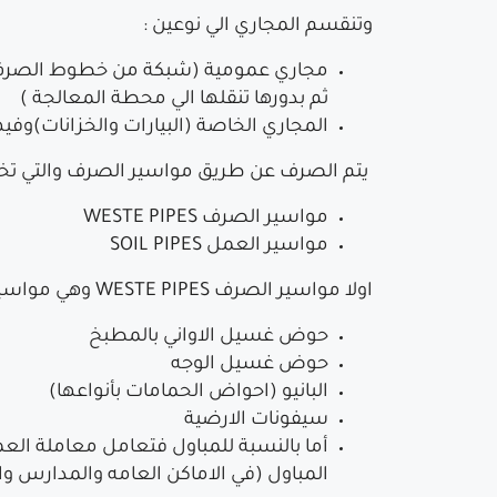
وتنقسم المجاري الي نوعين :
مجاري عمومية (شبكة من خطوط الصرف با
ثم بدورها تنقلها الي محطة المعالجة )
المجاري الخاصة (البيارات والخزانات)و
يتم الصرف عن طريق مواسير الصرف والتي تخت
مواسير الصرف WESTE PIPES
مواسير العمل SOIL PIPES
اولا مواسير الصرف WESTE PIPES وهي مواسير صرف خاصة بنقل مياة الغسيل كالمياة المتخلفه من كل من:
حوض غسيل الاواني بالمطبخ
حوض غسيل الوجه
البانيو (احواض الحمامات بأنواعها)
سيفونات الارضية
أما بالنسبة للمباول فتعامل معاملة الع
المباول (في الاماكن العامه والمدارس و