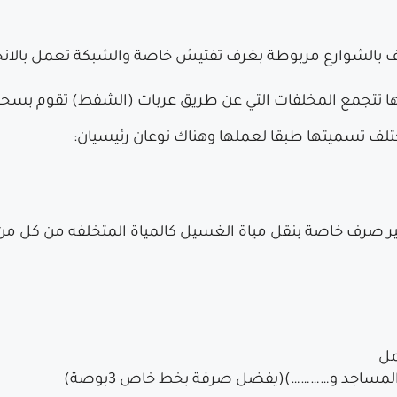
لشوارع مربوطة بغرف تفتيش خاصة والشبكة تعمل بالانحدار
فيها تتجمع المخلفات التي عن طريق عربات (الشفط) تقوم بسح
لف تسميتها طبقا لعملها وهناك نوعان رئيسيان:
مل
المساجد و…………)(يفضل صرفة بخط خاص 3بوصة)