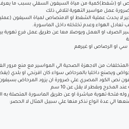
صاص او (شفط)كمية من مياة السيفون السفلي بسبب ما يعرف 
ضرورة عمل مواسير التهوية لتلافي ذلك
 الاخير لا يحدث عملية الشفط او الامتصاص لمياة السيفون (عمل
بب تعادل الهواء وعدم تخلخله داخل الماسورة.
اسير الصرف او العمل ويوصلا معا عن طريق عمل فرع تهوية بي
في سي او الرصاص او غيرهم
لمتخلفات من الاجهزة الصحية الي المواسير مع منع مرور الغا
احواض ويصنع داخليا بالمرحاض سواء كان افرنجي او بلدي (ي
ن نص الكود المصري علي ضرورة ان يزود المرحاض بسيفون(عا
عها الي عدة انواع نذكر منها علي سبيل المثال لا الحصر: