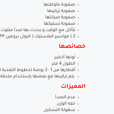
صعوبة ماوطنها
صعوبة تركيبها
صعوبة صيانتها
صعوبة تسليكها
تتأكل مع الوقت و يحدث بها صدأ متلوث ا
2 ) مواسير البلاستيك ( البولى بروبلين PP ) .. هى الأكثر إستخداما هذه الأيام
خصائصها
لونها أخضر
الطول 4 متر
أقطارها من 1 : 2 بوصة لخطوط التغذية الخارجية و من 1/2 : 3/4 بوصة للخطوط الداخلية
يتم تركيبها مع بعضها بإستخدام ملحقات 
المميزات
عدم الصدأ
خفه الوزن
سهولة التشكيل