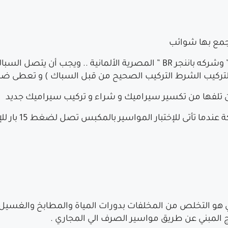
جمع بها شوائب
من إنتاج شركة ” أكواثيرم ” و شركة ” الشريف ” وشركه باننجر BR ” المصرية ال
شرط التركيب الصحيح من قبل السباك ) و تعطى ضمان 10 سنوات بإسم صاحب ال
 تلفها من تكسير سيراميك و شراء و تركيب سيراميك جديد
و التخلص من المخلفات بدورات المياة والمطابخ والغسيل و
 المبني عن طريق مواسير الصرف الي المجاري .