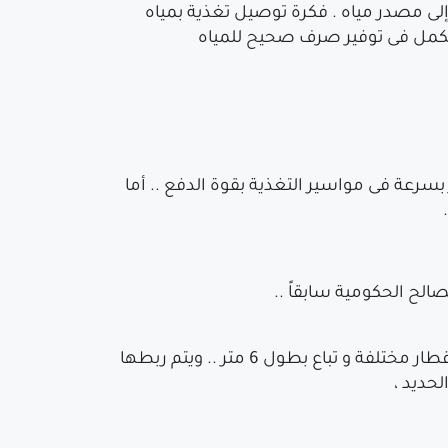
إلى مصدر مياه . فكرة توصيل تغذية بمياه
ا تكمل فى توفير صرف صحيح للمياه
ر بسرعة فى مواسير التغذية بقوة الدفع .. أما
تحمل الضغوط و يتم تركيبها بطريقة ” القلوظة ” بعد قلوظة أطراف المواسير بماكينة يدوية معينة . . لها أقطار مختلفة و تباع بطول 6 متر .. ويتم ربطها
لحديد ،