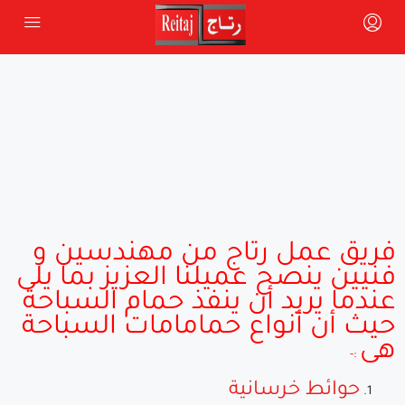
فريق عمل رتاج من مهندسين و
فنيين ينصح عميلنا العزيز بما يلى
عندما يريد أن ينفذ حمام السباحة
حيث أن أنواع حمامامات السباحة
هى
:-
حوائط خرسانية