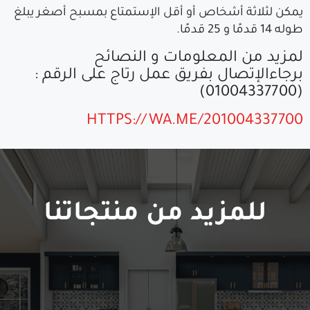
يمكن لثلاثة أشخاص أو أقل الإستمتاع بمسبح أصغر يبلغ
طوله 14 قدمًا و 25 قدمًا.
لمزيد من المعلومات و النصائح
برجاءالإتصال بفريق عمل رتاج على الرقم :
(01004337700)
HTTPS://WA.ME/201004337700
للمزيد من منتجاتنا