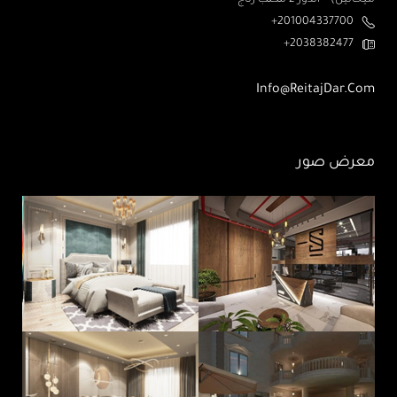
ميخائيل) – الدور 2 مكتب رتاج
201004337700+
2038382477+
Info@ReitajDar.com
معرض صور