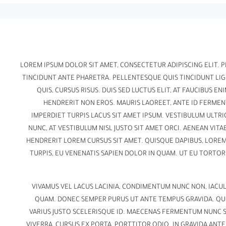
LOREM IPSUM DOLOR SIT AMET, CONSECTETUR ADIPISCING ELIT. 
TINCIDUNT ANTE PHARETRA. PELLENTESQUE QUIS TINCIDUNT LIGU
QUIS, CURSUS RISUS. DUIS SED LUCTUS ELIT, AT FAUCIBUS E
HENDRERIT NON EROS. MAURIS LAOREET, ANTE ID FERMENT
IMPERDIET TURPIS LACUS SIT AMET IPSUM. VESTIBULUM ULTRI
NUNC, AT VESTIBULUM NISL JUSTO SIT AMET ORCI. AENEAN VITA
HENDRERIT LOREM CURSUS SIT AMET. QUISQUE DAPIBUS, LOREM
TURPIS, EU VENENATIS SAPIEN DOLOR IN QUAM. UT EU TORTO
VIVAMUS VEL LACUS LACINIA, CONDIMENTUM NUNC NON, IACUL
QUAM. DONEC SEMPER PURUS UT ANTE TEMPUS GRAVIDA. QUIS
VARIUS JUSTO SCELERISQUE ID. MAECENAS FERMENTUM NUNC 
VIVERRA, CURSUS EX PORTA, PORTTITOR ODIO. IN GRAVIDA AN