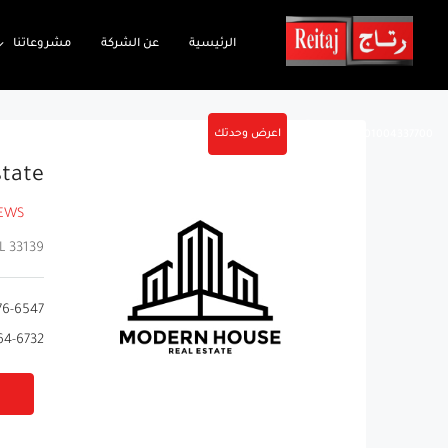
الرئيسية
عن الشركة
مشروعاتنا
اعرض وحدتك
01004337700
state
IEWS
L 33139
76-6547
64-6732