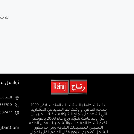
لم يت.
تواصل مع
السادس من اكتوبر الم
37700+
بدأت نشاطها بالأستشارات الهندسية في 1999
بمدينة القاهرة وأوكلت لها العديد من المشاريع
382477+
التي تشهد على نجاح الشركة منذ ذلك الحين إلى
الآن .وقد قامت شركة رتاچ عام 2003 بالتوسع
لتضم نشاط المقاولات والتشطيبات فكان الداعم
ajDar.com
التنفيذي لتصميمات الشركة ومن ثم تطور
ليشمل تصميم الديكور فكان الداعم الفني لمجال