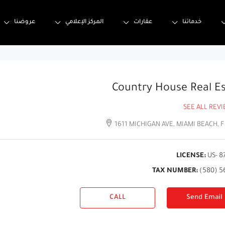
خدماتنا
عقارات
المركز الإعلامي
عروضنا
Country House Real E
SEE ALL REV
1611 MICHIGAN AVE, MIAMI BEACH, F
LICENSE:
US- 8
TAX NUMBER:
(580) 5
CALL
Send Email