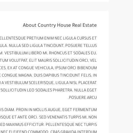
About Country House Real Estate
PELLENTESQUE PRETIUM ENIM NEC LIGULA CURSUS ET
LA. NULLA SED LIGULA TINCIDUNT, POSUERE TELLUS
NIM. VESTIBULUM LIBERO MI, RHONCUS ET SODALES EU,
UM VOLUTPAT, ELIT MAURIS SOLLICITUDIN ORCI, VEL
CES, EX AT CONGUE VEHICULA, IPSUM ORCI BIBENDUM
E CONGUE MAGNA. DUIS DAPIBUS TINCIDUNT FELIS, IN
 A VESTIBULUM SCELERISQUE, LIGULA NISL PLACERAT
R SOLLICITUDIN LEO SODALES PHARETRA. NULLA EGET
POSUERE ARCU.
IS DIAM. PROIN IN MOLLIS AUGUE, EGET FERMENTUM
QUE ET ANTE ORCI. SED VENENATIS TURPIS MI, NON
SED MAXIMUS EFFICITUR. PELLENTESQUE NEC TURPIS
TE NEC ELEIFEND COMMODO. CRAS GRAVIDA INTERDUM