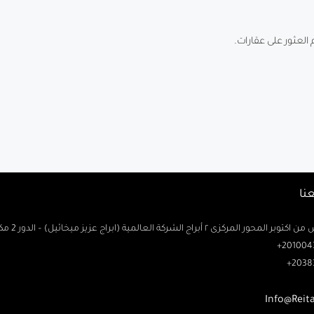
م العثور على عقارات
نا
حور المركزى ٢ أبراج الشركة العالمية (ابراج عزيز ميخائيل) – الدور 2 مكتب رتاج
2010043
2038
Info@Reit