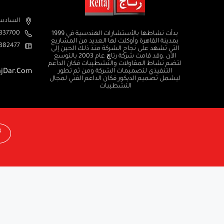
السادس من اكتوبر الم
37700+
بدأت نشاطها بالأستشارات الهندسية في 1999
بمدينة القاهرة وأوكلت لها العديد من المشاريع
382477+
التي تشهد على نجاح الشركة منذ ذلك الحين إلى
الآن .وقد قامت شركة رتاچ عام 2003 بالتوسع
لتضم نشاط المقاولات والتشطيبات فكان الداعم
التنفيذي لتصميمات الشركة ومن ثم تطور
ajDar.com
ليشمل تصميم الديكور فكان الداعم الفني لمجال
التشطيبات