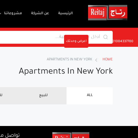
الرئيسية
عن الشركة
مشروعاتنا
اعرض وحدتك
01004337700
APARTMENTS IN NEW YORK
HOME
Apartments In New York
ALL
للبيع
لل
تواصل مع