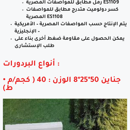
ES1109
رمل مطابق للمواصفات المصرية
كسر دولوميت متدرج مطابق للمواصفات
ES1108
المصرية
يتم الإنتاج حسب المواصفات المصرية – الأمريكية
– الإنجليزية
يمكن الحصول على مقاومة ضغط أخرى بناء على
طلب الإستشارى
أنواع البردورات :
• جناين 50*25*8 الوزن : 40 ( كجم/م
ط)