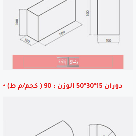
• دوران 15*30*50 الوزن : 90 ( كجم/م ط)