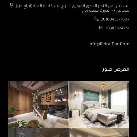
السادس من اكتوبر المحور المركزى ٢ أبراج الشركة العالمية (ابراج عزيز
ميخائيل) – الدور 2 مكتب رتاج
201004337700+
2038382477+
Info@ReitajDar.com
معرض صور