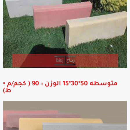
• متوسطه 50*30*15 الوزن : 90 ( كجم/م
ط)