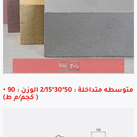
• متوسطه متداخلة : 50*30*2/15 الوزن : 90
( كجم/م ط)