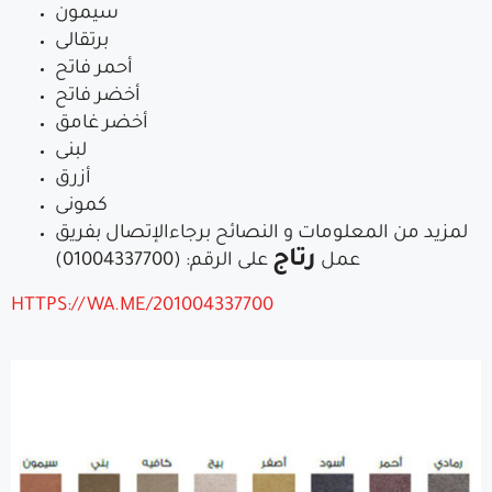
سيمون
برتقالى
أحمر فاتح
أخضر فاتح
أخضر غامق
لبنى
أزرق
كمونى
لمزيد من المعلومات و النصائح برجاءالإتصال بفريق
رتاج
عمل
على الرقم: (01004337700)
HTTPS://WA.ME/201004337700