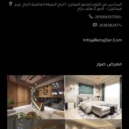
السادس من اكتوبر المحور المركزى ٢ أبراج الشركة العالمية (ابراج عزيز
ميخائيل) – الدور 2 مكتب رتاج
201004337700+
2038382477+
Info@ReitajDar.com
معرض صور