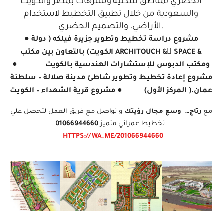
الحضري لمناطق سكنية ومنتزهات بمصر والكويت
والسعودية من خلال تطبيق التخطيط لاستخدام
الأراضي، والتصميم الحضري.
● مشروع دراسة تخطيط وتطوير جزيرة فيلكه ( دولة
الكويت) بالتعاون بين مكتب ARCHITOUCH & ٍSPACE &
ومكتب الدبوس للإستشارات الهندسية بالكويت
●
مشروع إعادة تخطيط وتطوير شاطئ مدينة صلالة – سلطنة
عمان.( المركز الأول) ● مشروع قرية الشهداء – الكويت
مع
رتاج…
وسع مجال رؤيتك
و تواصل مع فريق العمل لتحصل علي
تخطيط عمراني متميز
01066944660
HTTPS://WA.ME/201066944660