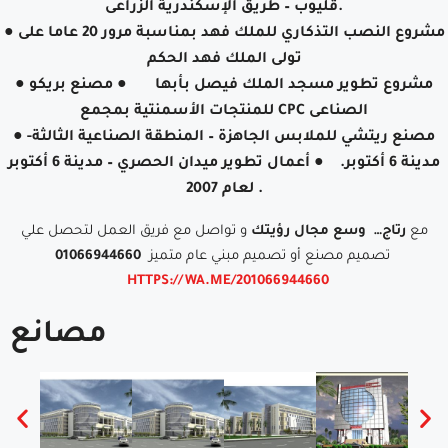
قليوب – طريق الإسكندرية الزراعى.
● مشروع النصب التذكاري للملك فهد بمناسبة مرور 20 عاما على
تولى الملك فهد الحكم
● مشروع تطوير مسجد الملك فيصل بأبها ● مصنع بريكو
للمنتجات الأسمنتية بمجمع CPC الصناعى
● مصنع ريتشي للملابس الجاهزة – المنطقة الصناعية الثالثة-
مدينة 6 أكتوبر. ● أعمال تطوير ميدان الحصري – مدينة 6 أكتوبر
لعام 2007 .
مع
رتاج…
وسع مجال رؤيتك
و تواصل مع فريق العمل لتحصل علي
تصميم مصنع أو تصميم مبني عام متميز
01066944660
HTTPS://WA.ME/201066944660
مصانع