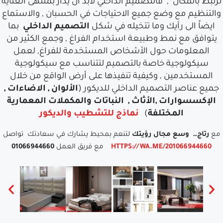
ترتبط بالمكان , فالتصميم الداخلي لابد أن يدار بمنتهى العناية
والتنظيم مع وضع جميع الاحتياجات في الحسبان , والاستماع
ايضاً الى رأيك وما تتخيله في شكل
التصميم الداخلي
بما
يتوافق مع نمط وطبيعة استخدام الفراغ , وجمع الكثير من
المعلومات حول الأشخاص المستخدمة للفراغ, لعمل
سيكولوجية خاصة بالتصميم لتتناسب مع سيكولوجية
المستخدمين , وكيفية تنفيذها على أرض الواقع من خلال
جميع عناصر التصميم الداخلي للديكور (
الألوان , الاضاءات ,
الإكسسوارات ,الأثاث , النباتات والمكملات المعمارية
المختلفة
)
نماذج للتشطيب والديكور
مع
رتاج…
وسع مجال رؤيتك
لتنعم بمحيط يشارك في سعادتك تواصل
HTTPS://WA.ME/201066944660
01066944660
مع فريق العمل