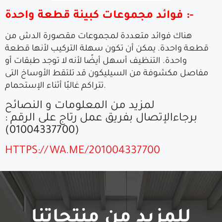
فوائد مجموعات كبينة قطعة واحدة :-
هناك فوائد متعددة لمجموعات مقصورة الدش من
قطعة واحدة. يمكن أن تكون سهلة التركيب لأنها قطعة
واحدة. التنظيف أسهل أيضًا لأنه لا توجد طبقات أو
مفاصل مكشوفة من السيليكون قد تلتقط الأوساخ التى
تتراكم غالبًا أثناء الإستحمام.
لمزيد من المعلومات و النصائح
برجاءالإتصال بفريق عمل رتاج على الرقم :
(01004337700)
HTTPS://WA.ME/201004337700
للمزيد من منتجاتنا