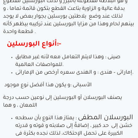
و هو البلاطة مقطوعة بالليزر و لذلك البورسلين مقطوع
بدقة عالية و الزاوية بتاعت القطع بتكون قائمة تماما ، و
لذلك عند وضع بلاطتين بورسلين بجوار بعض لا يوجد
بينهم لحام وهذا من مزايا البورسلين عند تركيبه بيظهر كأنه
قطعة واحدة .
أنواع البورسلين:-
صينى : وهذا لايتم التعامل معه لأنه غير مطابق
للمواصفات العالمية.
إماراتى – هندى : و الهندى سعره أرخص من الإماراتى.
الأسبانى :و يكون هذا أفضل نوع موجود
يصنف البورسلان أو البورسلين إلى نوعين حسب درجة
اللمعان ، و هما
البورسلان المطفى
: يمتاز هذا النوع بأن سطحه
خشن إلى حد كبير ، إضافةً إلى صلابته و قوته و قدرته
الكبيرة على تحمل الإحتكاك، لذلك نجده بكثرة فى