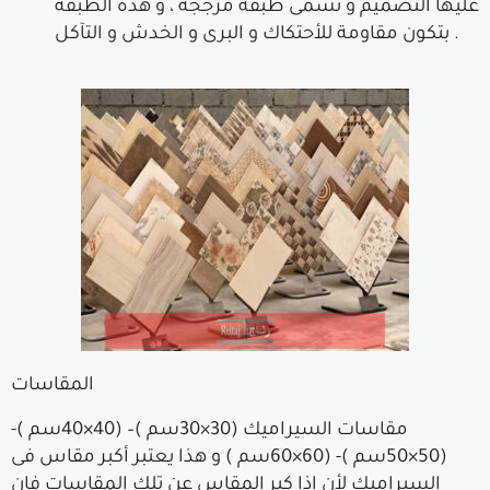
عليها التصميم و تسمى طبقة مزججة ، و هذه الطبقة
بتكون مقاومة للأحتكاك و البرى و الخدش و التآكل .
المقاسات
مقاسات السيراميك (30×30سم )– (40×40سم )-
(50×50سم )- (60×60سم ) و هذا يعتبر أكبر مقاس فى
السيراميك لأن إذا كبر المقاس عن تلك المقاسات فإن