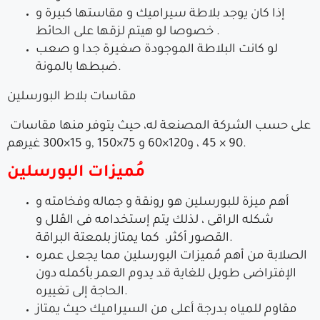
إذا كان يوجد بلاطة سيراميك و مقاستها كبيرة و
خصوصا لو هيتم لزقها على الحائط .
لو كانت البلاطة الموجودة صغيرة جدا و صعب
ضبطها بالمونة.
مقاسات بلاط البورسلين
على حسب الشركة المصنعة له، حيث يتوفر منها مقاسات
90 × 45 ، و120×60 و 75×150 ,و 15×300 غيرهم.
مُميزات البورسلين
أهم ميزة للبورسلين هو رونقة و جماله وفخامته و
شكله الراقى ، لذلك يتم إستخدامه فى الڤلل و
القصور أكثر، كما يمتاز بلمعتة البراقة.
الصلابة من أهم مُميزات البورسلين مما يجعل عمره
الإفتراضى طويل للغاية قد يدوم العمر بأكمله دون
الحاجة إلى تغييره.
مقاوم للمياه بدرجة أعلى من السيراميك حيث يمتاز