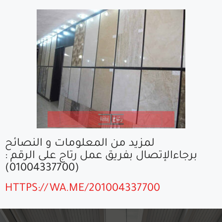
لمزيد من المعلومات و النصائح
برجاءالإتصال بفريق عمل رتاج على الرقم :
(01004337700)
HTTPS://WA.ME/201004337700