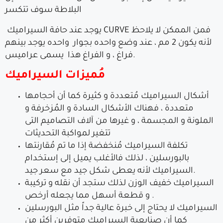
البلاطة سوف تتكسر
يوجد عند حافة السيراميك CURVE فمن الممكن لا يلاحظ
لأنه يكون 2 مم ، عند وضع واحده بجوار واحده يوجد بينهم
فراغ ، و الفراغ هذا يسمى عراميس.
مُميزات السيراميك
أشكال السيراميك مُتعددة و كثيرة كما أن أحجامها
متعددة ، فهناك الأشكال السادة و المُزخرفة و
الملونة و المجسمة ، و غيرها من آلاف التصاميم التى
تتغير لمواكبة التحديثات
تكلفة السيراميك مُنخفضة إذا ما تم مُقارنتها
بالبورسلين ، لذلك فالأغلب يميل إلى إستخدام
السيراميك لأنه يعطى شكل جيد مع سعر جيد.
السيراميك خفيف الوزن لذلك ستجد أن نقله و تركيبة
و قطعة أسهل مما يجعله أرخص .
السيراميك لا يحتاج إلى خبرة عالية جداً مثل البورسلين
كما أن صنايعية السيراميك متوفرين أكثر من