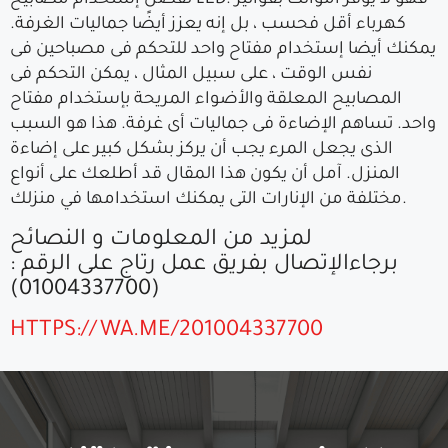
تفضل إستخدام مصابيح LED. فهو لا يوفر أموالك بفواتير
كهرباء أقل فحسب ، بل إنه يعزز أيضًا جماليات الغرفة.
يمكنك أيضا إستخدام مفتاح واحد للتحكم فى مصباحين فى
نفس الوقت ، على سبيل المثال ، يمكن التحكم فى
المصابيح المعلقة والأضواء المريحة بإستخدام مفتاح
واحد. تساهم الإضاءة فى جماليات أى غرفة. هذا هو السبب
الذى يجعل المرء يجب أن يركز بشكل كبير على إضاءة
المنزل. آمل أن يكون هذا المقال قد أطلعك على أنواع
مختلفة من الإنارات التى يمكنك استخدامها في منزلك.
لمزيد من المعلومات و النصائح
برجاءالإتصال بفريق عمل رتاج على الرقم :
(01004337700)
HTTPS://WA.ME/201004337700