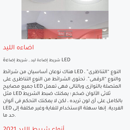
اضاءه الليد
ءة LED
شريط إضاءة ليد , شريط إضا
هناك نوعان أساسيان من شرائط LED ، النوع “التناظرى”
والنوع “الرقمى”. تحتوى الشرائط من النوع التناظرى على
جميع مصابيح LED المتصلة بالتوازى وبالتالى فهى تعمل
مثل LED ثلاثى الألوان ضخم ؛ يمكنك ضبط الشريط
بالكامل على أى لون تريده ، لكن لا يمكنك التحكم فى ألوان
LED الفردية. إنها سهلة الإستخدام للغاية وغير مكلفة إلى
حد ما.