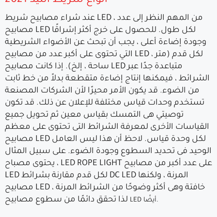
أنواع شريط الليد 2021
عند شراء مصابيح شريط LED ، من المهم النظر إلى عدد
مصابيح LED لكل طول. للحصول على خرج أكثر إشراقًا
وجودة إضاءة أعلى ، يجب أن تبحث عن الأضواء الشريطية
التي تحتوى على أكبر عدد من مصابيح LED لكل قدم (متر ،
ساحة ، إلخ). إذا كانت مصابيح LED متباعدة جدًا عبر
الشرائط ، فيمكنها إنتاج إضاءة متقطعة بدلاً من خط ثابت
من الضوء. قد يكون الأمر محيرًا لأن الشركات المصنعة
تستخدم وحدات قياس مختلفة للإعلان عن ذلك. قد تكون
توصيتي هى التمسك بقياس معين ثم تحويل جميع
القياسات الأخرى لمعرفة الشرائط التى تحتوى على معظم
مصابيح LED لكل وحدة قياس. لاحظ أن هذا ليس العامل
الوحيد فى تحديد السطوع وجودة الضوء. على سبيل المثال
، يحتوى مصباح LED ROPE LIGHT على عدد أكبر من مصابيح
LED لكل قدم مقارنة بشرائط DC LED المرنة ، ولكنها
مصابيح LED خافتة وهى أكثر وضوحًا من الشرائط المرنة ،
لذا تحقق دائمًا من سطوع مصابيح
LED أيضًا.