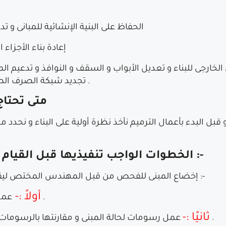
الحفاظ على البنية الإنشائية للمبانى و تدعيمها عبر رفع هندسى للهيكلية الخاصة بالبناء
إعادة بناء الأجزاء 
لخارجى للبناء و تعديل الأبواب و السقف و النوافذ و تدعيم ال
تجديد شبكة الصرف الصحى و التمديدات الكهربائية و معالجة الشروخ .
متى تحتاج
م و قبل البدء بأعمال الترميم نأخذ نظرة أولية على البناء و نح
الخطوات الواجب تنفيذيها قبل القيام بعملية ترميم المبانى و المنشأت :-
إخضاع المبنى للفحص من قبل المهندس المختص ليقوم بعدة إجراءات قبل البدء فى عملية الترميم :-
أولاً :-
عمل نظام متابعة لمدى الشرخ أو التصدع الناشئ .
ثانيًا :-
عمل رسومات لحالة المبنى و مقارنتها بالرسومات الأصلية و خطوات التنفيذ و تقرير تحليل التربة .