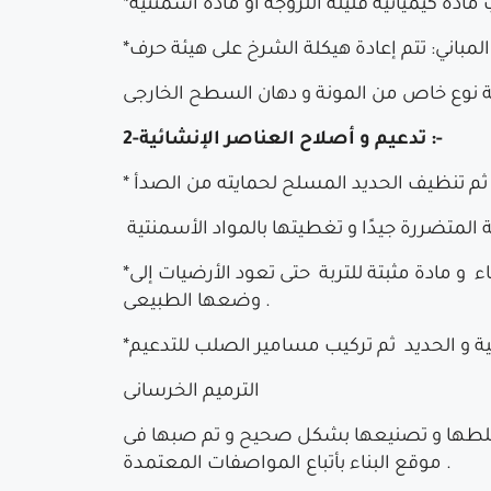
2-تدعيم و أصلاح العناصر الإنشائية :-
ة ثم تنظيف الحديد المسلح لحمايته من الصدأ
*معالجة هبوط الأرضيات : يتم إزالة بواقى الهدم و إعادة ملء المنطقة بطبقة كثيفة من الرمل النظيف والماء و مادة مثبتة للتربة حتى تعود الأرضيات إلى
وضعها الطبيعى .
الترميم الخرسانى
م خلطها و تصنيعها بشكل صحيح و تم صبها فى
موقع البناء بأتباع المواصفات المعتمدة .