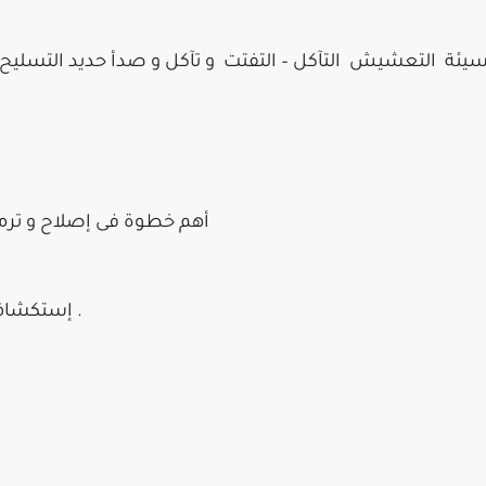
السيئة التعشيش التآكل – التفتت و تآكل و صدأ حديد التسليح و 
أهم خطوة فى إصلاح و ترم
إستكشاف و تحديد قيمة القوة أو المقاومة التى فقدتها .