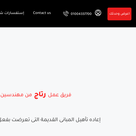
Contact us
إستفسارات شا
اعرض وحدتك
01004337700
رتاج
فريق عمل
من مهندسين و ف
إعاده تأهيل المبانى القديمة التى تعرضت بف