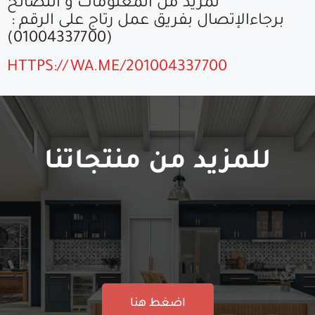
لمزيد من المعلومات و النصائح
برجاءالإتصال بفريق عمل رتاج على الرقم :
(01004337700)
HTTPS://WA.ME/201004337700
للمزيد من منتجاتنا
اضغط هنا