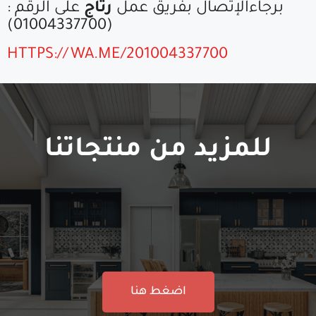
برجاءالإتصال بفريق عمل
رتاج
على الرقم :
(01004337700)
HTTPS://WA.ME/201004337700
للمزيد من منتجاتنا
اضغط هنا