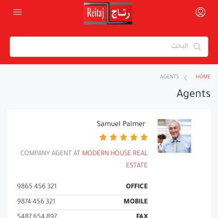
AGENTS
HOME
Agents
Samuel Palmer
COMPANY AGENT AT
MODERN HOUSE REAL
ESTATE
321 456 9865
OFFICE
321 456 9874
MOBILE
897 654 5487
FAX