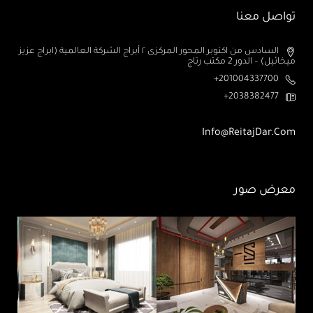
تواصل معنا
السادس من اكتوبر المحور المركزى ٢ أبراج الشركة العالمية (ابراج عزيز
ميخائيل) – الدور 2 مكتب رتاج
201004337700+
2038382477+
Info@ReitajDar.com
معرض صور