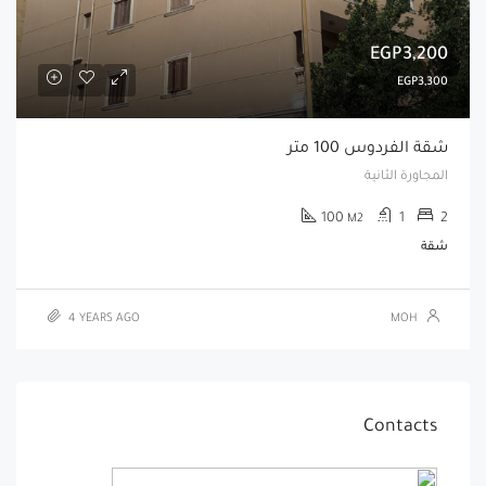
EGP3,200
EGP3,300
شقة الفردوس 100 متر
المجاورة الثانية
100
1
2
M2
شقة
4 YEARS AGO
MOH
Contacts