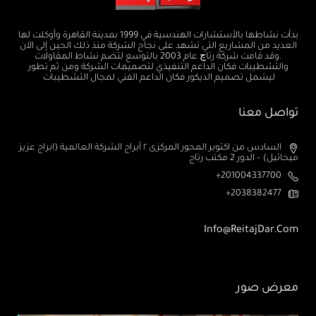
بدأت نشاطها بالأستشارات الهندسية في 1999 بمدينة القاهرة وأوكلت لها
العديد من المشاريع التي تشهد على نجاح الشركة منذ ذلك الحين إلى الآن
.وقد قامت شركة رتاچ عام 2003 بالتوسع لتضم نشاط المقاولات
والتشطيبات فكان الداعم التنفيذي لتصميمات الشركة ومن ثم تطور
ليشمل تصميم الديكور فكان الداعم الفني لمجال التشطيبات
تواصل معنا
السادس من اكتوبر المحور المركزى ٢ أبراج الشركة العالمية (ابراج عزيز
ميخائيل) – الدور 2 مكتب رتاج
201004337700+
2038382477+
Info@ReitajDar.com
معرض صور