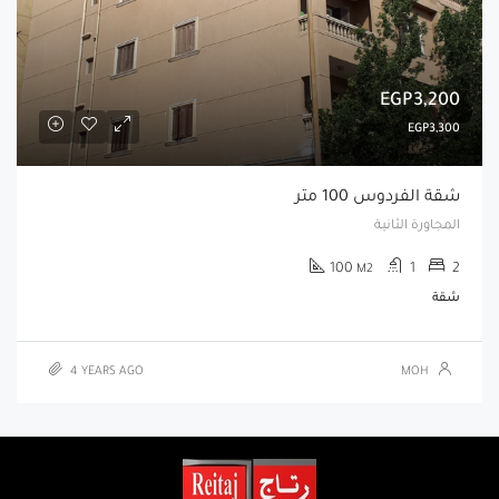
EGP3,200
EGP3,300
شقة الفردوس 100 متر
المجاورة الثانية
100
1
2
M2
شقة
4 YEARS AGO
MOH