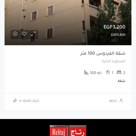
EGP3,200
EGP3,300
شقة الفردوس 100 متر
المجاورة الثانية
100
1
2
M2
شقة
4 YEARS AGO
MOH