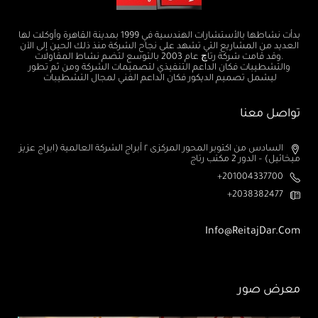
بدأت نشاطها بالأستشارات الهندسية في 1999 بمدينة القاهرة وأوكلت لها
العديد من المشاريع التي تشهد على نجاح الشركة منذ ذلك الحين إلى الآن
.وقد قامت شركة رتاچ عام 2003 بالتوسع لتضم نشاط المقاولات
والتشطيبات فكان الداعم التنفيذي لتصميمات الشركة ومن ثم تطور
ليشمل تصميم الديكور فكان الداعم الفني لمجال التشطيبات
تواصل معنا
السادس من اكتوبر المحور المركزى ٢ أبراج الشركة العالمية (ابراج عزيز
ميخائيل) – الدور 2 مكتب رتاج
201004337700+
2038382477+
Info@ReitajDar.com
معرض صور