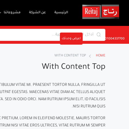
الرئيسية
عن الشركة
مشروعاتنا
اعرض وحدتك
01004337700
WITH CONTENT TOP
HOME
With Content Top
TIBULUM VITAE MI. PRAESENT TORTOR NULLA, FRINGILLA UT
UTPAT EGESTAS. MAECENAS VITAE DIAM AC TELLUS ALIQUET
. SED IN ODIO ORCI. NAM RUTRUM IPSUM ELIT, ID FACILISIS
NISI RUTRUM QUIS.
C PRETIUM, LOREM IN ELEIFEND MOLESTIE, MAURIS TORTOR
RUM NISI VITAE EROS ULTRICES, VITAE RUTRUM MI SEMPER.