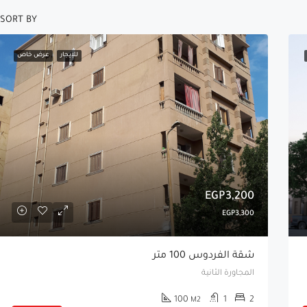
SORT BY:
للإيجار
عرض خاص
EGP3,200
EGP3,300
شقة الفردوس 100 متر
المجاورة الثانية
100
1
2
M2