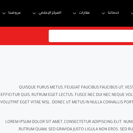
خدماتنا
عقارات
المركز الإعلامي
عروضنا
QUISQUE PURUS METUS, FEUGIAT FAUCIBUS FAUCIBUS UT, VES
EFFICITUR QUIS, RUTRUM EGET LECTUS. FUSCE NEC DUI NEC NEQUE VOL
VOLUTPAT EGET VITAE NISL. DONEC UT METUS IN NULLA CONVALLIS PORTA
LOREM IPSUM DOLOR SIT AMET, CONSECTETUR ADIPISCING ELIT. NUN
RUTRUM QUAM, SED GRAVIDA JUSTO LIGULA NON EROS. SED RUT