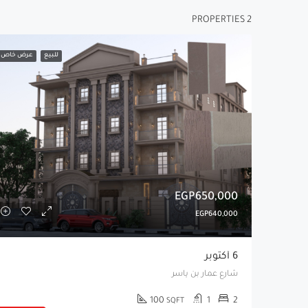
2 PROPERTIES
للبيع
عرض خاص
EGP650,000
EGP640,000
6 أكتوبر
شارع عمار بن ياسر
100
1
2
SQFT