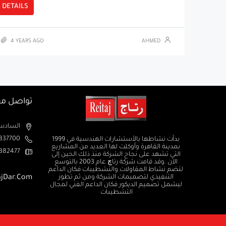
DETAILS
4 YEARS AGO
AHMED
تواصل مع
السادس من اكتوبر الم
37700+
بدأت نشاطها بالأستشارات الهندسية في 1999
بمدينة القاهرة وأوكلت لها العديد من المشاريع
382477+
التي تشهد على نجاح الشركة منذ ذلك الحين إلى
الآن .وقد قامت شركة رتاچ عام 2003 بالتوسع
لتضم نشاط المقاولات والتشطيبات فكان الداعم
ajDar.com
التنفيذي لتصميمات الشركة ومن ثم تطور
ليشمل تصميم الديكور فكان الداعم الفني لمجال
التشطيبات