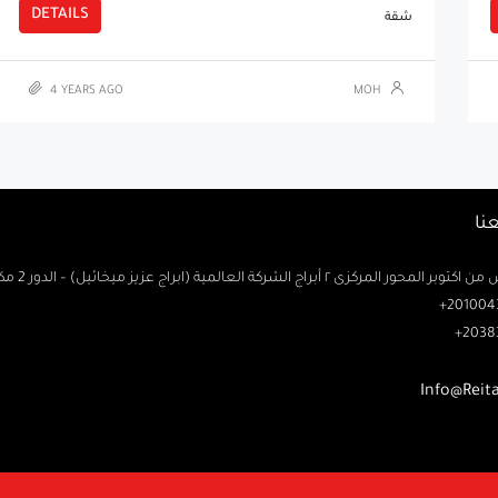
DETAILS
شقة
4 YEARS AGO
MOH
نا
حور المركزى ٢ أبراج الشركة العالمية (ابراج عزيز ميخائيل) – الدور 2 مكتب رتاج
2010043
2038
Info@Reit