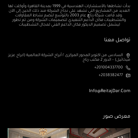
بدأت نشاطها بالأستشارات الهندسية في 1999 بمدينة القاهرة وأوكلت لها
العديد من المشاريع التي تشهد على نجاح الشركة منذ ذلك الحين إلى الآن
.وقد قامت شركة رتاچ عام 2003 بالتوسع لتضم نشاط المقاولات
والتشطيبات فكان الداعم التنفيذي لتصميمات الشركة ومن ثم تطور
ليشمل تصميم الديكور فكان الداعم الفني لمجال التشطيبات
تواصل معنا
السادس من اكتوبر المحور المركزى ٢ أبراج الشركة العالمية (ابراج عزيز
ميخائيل) – الدور 2 مكتب رتاج
201004337700+
2038382477+
Info@ReitajDar.com
معرض صور