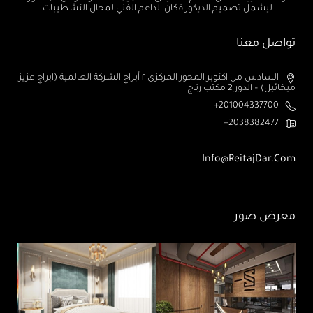
ليشمل تصميم الديكور فكان الداعم الفني لمجال التشطيبات
تواصل معنا
السادس من اكتوبر المحور المركزى ٢ أبراج الشركة العالمية (ابراج عزيز
ميخائيل) – الدور 2 مكتب رتاج
201004337700+
2038382477+
Info@ReitajDar.com
معرض صور