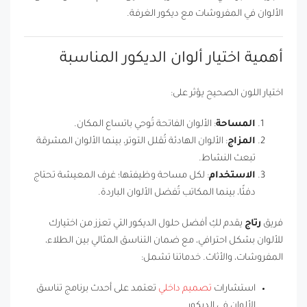
الألوان في المفروشات مع ديكور الغرفة.
أهمية اختيار ألوان الديكور المناسبة
اختيار اللون الصحيح يؤثر على:
المساحة
: الألوان الفاتحة تُوحي باتساع المكان.
المزاج
: الألوان الهادئة تُقلل التوتر، بينما الألوان المشرقة
تبعث النشاط.
الاستخدام
: لكل مساحة وظيفتها؛ غرف المعيشة تحتاج
دفئًا، بينما المكاتب تُفضل الألوان الباردة.
فريق
رتاج
يقدم لكِ أفضل حلول الديكور التي تعزز من اختيارك
للألوان بشكل احترافي، مع ضمان التناسق المثالي بين الطلاء،
المفروشات، والأثاث. خدماتنا تشمل:
استشارات
تصميم داخلي
تعتمد على أحدث برنامج تناسق
الألوان في الديكور.