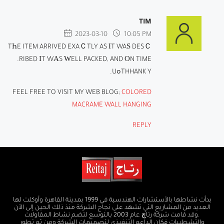
TIM
2023-03-10
10:05 PM
TҺE ITEM ARRIVED EXAＣTLY AS ІT WAЅ DESＣ
RIBED ІT WАS ԜELL PACKED, AND ОN TIME.
THHANK YߋU.
FEEL FREE TO VISIT MY WEB BLOG;
COLORED
MACRAME WALL HANGING
REPLY
بدأت نشاطها بالأستشارات الهندسية في 1999 بمدينة القاهرة وأوكلت لها
العديد من المشاريع التي تشهد على نجاح الشركة منذ ذلك الحين إلى الآن
.وقد قامت شركة رتاچ عام 2003 بالتوسع لتضم نشاط المقاولات
والتشطيبات فكان الداعم التنفيذي لتصميمات الشركة ومن ثم تطور