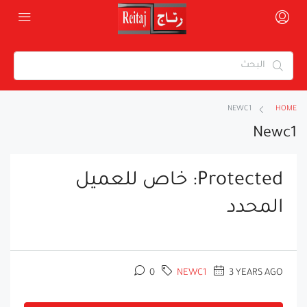
NEWC1
HOME
Newc1
Protected: خاص للعميل
المحدد
0
NEWC1
3 YEARS AGO