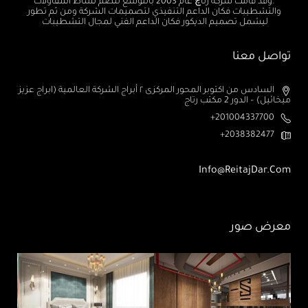
.وقد قامت شركة رتاچ عام 2003 بالتوسع لتضم نشاط المقاولات
والتشطيبات فكان الداعم التنفيذي لتصميمات الشركة ومن ثم تطور
ليشمل تصميم الديكور فكان الداعم الفني لمجال التشطيبات
تواصل معنا
السادس من اكتوبر المحور المركزى ٢ أبراج الشركة العالمية (ابراج عزيز
ميخائيل) – الدور 2 مكتب رتاج
201004337700+
2038382477+
Info@ReitajDar.com
معرض صور