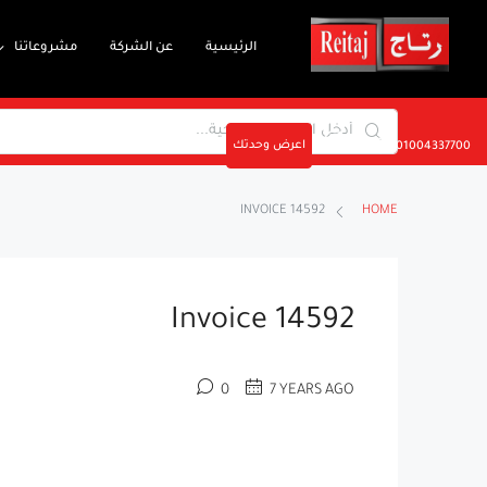
الرئيسية
عن الشركة
مشروعاتنا
اعرض وحدتك
01004337700
INVOICE 14592
HOME
Invoice 14592
0
7 YEARS AGO