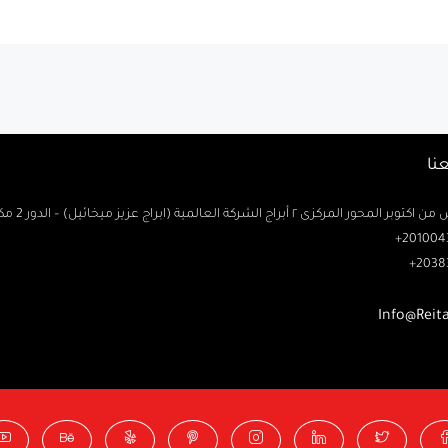
نا
حور المركزى ٢ أبراج الشركة العالمية (ابراج عزيز ميخائيل) – الدور 2 مكتب رتاج
2010043
2038
Info@Reit