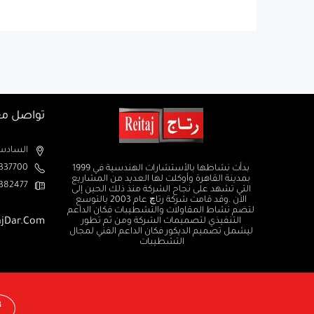
تواصل مع
السادس من اكتوبر الم
37700+
بدأت نشاطها بالأستشارات الهندسية في 1999
بمدينة القاهرة وأوكلت لها العديد من المشاريع
382477+
التي تشهد على نجاح الشركة منذ ذلك الحين إلى
الآن .وقد قامت شركة رتاچ عام 2003 بالتوسع
لتضم نشاط المقاولات والتشطيبات فكان الداعم
التنفيذي لتصميمات الشركة ومن ثم تطور
ajDar.com
ليشمل تصميم الديكور فكان الداعم الفني لمجال
التشطيبات