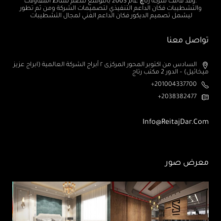
.وقد قامت شركة رتاچ عام 2003 بالتوسع لتضم نشاط المقاولات
والتشطيبات فكان الداعم التنفيذي لتصميمات الشركة ومن ثم تطور
ليشمل تصميم الديكور فكان الداعم الفني لمجال التشطيبات
تواصل معنا
السادس من اكتوبر المحور المركزى ٢ أبراج الشركة العالمية (ابراج عزيز
ميخائيل) – الدور 2 مكتب رتاج
201004337700+
2038382477+
Info@ReitajDar.com
معرض صور