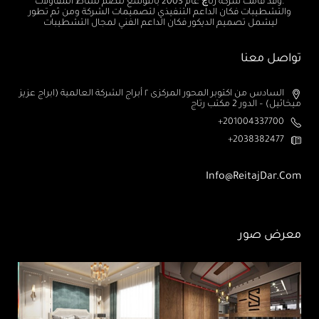
.وقد قامت شركة رتاچ عام 2003 بالتوسع لتضم نشاط المقاولات
والتشطيبات فكان الداعم التنفيذي لتصميمات الشركة ومن ثم تطور
ليشمل تصميم الديكور فكان الداعم الفني لمجال التشطيبات
تواصل معنا
السادس من اكتوبر المحور المركزى ٢ أبراج الشركة العالمية (ابراج عزيز
ميخائيل) – الدور 2 مكتب رتاج
201004337700+
2038382477+
Info@ReitajDar.com
معرض صور