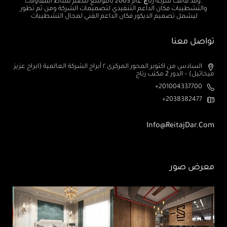
.وقد قامت شركة رتاچ عام 2003 بالتوسع لتضم نشاط المقاولات
والتشطيبات فكان الداعم التنفيذي لتصميمات الشركة ومن ثم تطور
ليشمل تصميم الديكور فكان الداعم الفني لمجال التشطيبات
تواصل معنا
السادس من اكتوبر المحور المركزى ٢ أبراج الشركة العالمية (ابراج عزيز
ميخائيل) – الدور 2 مكتب رتاج
201004337700+
2038382477+
Info@ReitajDar.com
معرض صور