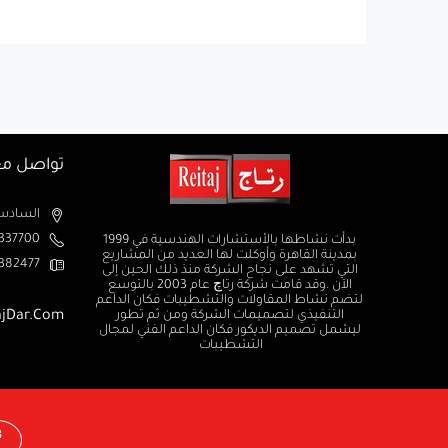
تواصل مع
السادس من اكتوبر الم
37700+
بدأت نشاطها بالأستشارات الهندسية في 1999
بمدينة القاهرة وأوكلت لها العديد من المشاريع
382477+
التي تشهد على نجاح الشركة منذ ذلك الحين إلى
الآن .وقد قامت شركة رتاچ عام 2003 بالتوسع
لتضم نشاط المقاولات والتشطيبات فكان الداعم
التنفيذي لتصميمات الشركة ومن ثم تطور
ajDar.com
ليشمل تصميم الديكور فكان الداعم الفني لمجال
التشطيبات