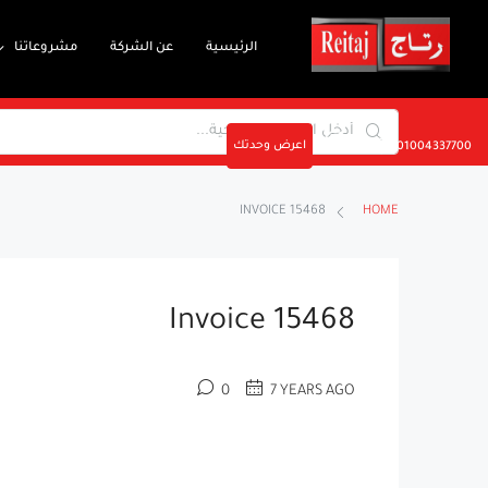
الرئيسية
عن الشركة
مشروعاتنا
اعرض وحدتك
01004337700
INVOICE 15468
HOME
Invoice 15468
0
7 YEARS AGO