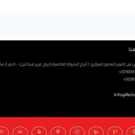
نا
حور المركزى ٢ أبراج الشركة العالمية (ابراج عزيز ميخائيل) – الدور 2 مكتب رتاج
2010043
2038
Info@Reit