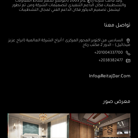
.وقد قامت شركة رتاچ عام 2003 بالتوسع لتضم نشاط المقاولات
والتشطيبات فكان الداعم التنفيذي لتصميمات الشركة ومن ثم تطور
ليشمل تصميم الديكور فكان الداعم الفني لمجال التشطيبات
تواصل معنا
السادس من اكتوبر المحور المركزى ٢ أبراج الشركة العالمية (ابراج عزيز
ميخائيل) – الدور 2 مكتب رتاج
201004337700+
2038382477+
Info@ReitajDar.com
معرض صور