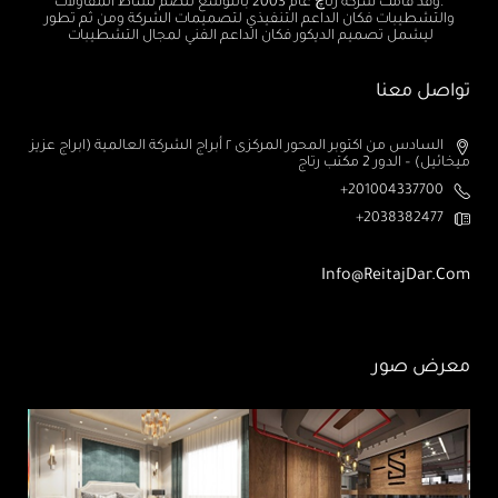
.وقد قامت شركة رتاچ عام 2003 بالتوسع لتضم نشاط المقاولات
والتشطيبات فكان الداعم التنفيذي لتصميمات الشركة ومن ثم تطور
ليشمل تصميم الديكور فكان الداعم الفني لمجال التشطيبات
تواصل معنا
السادس من اكتوبر المحور المركزى ٢ أبراج الشركة العالمية (ابراج عزيز
ميخائيل) – الدور 2 مكتب رتاج
201004337700+
2038382477+
Info@ReitajDar.com
معرض صور