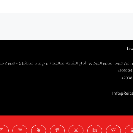
نا
حور المركزى ٢ أبراج الشركة العالمية (ابراج عزيز ميخائيل) – الدور 2 مكتب رتاج
2010043
2038
Info@Reit