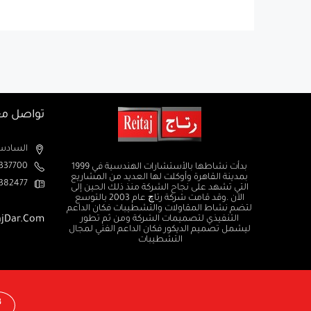
تواصل مع
السادس من اكتوبر الم
37700+
بدأت نشاطها بالأستشارات الهندسية في 1999
بمدينة القاهرة وأوكلت لها العديد من المشاريع
382477+
التي تشهد على نجاح الشركة منذ ذلك الحين إلى
الآن .وقد قامت شركة رتاچ عام 2003 بالتوسع
لتضم نشاط المقاولات والتشطيبات فكان الداعم
التنفيذي لتصميمات الشركة ومن ثم تطور
ajDar.com
ليشمل تصميم الديكور فكان الداعم الفني لمجال
التشطيبات