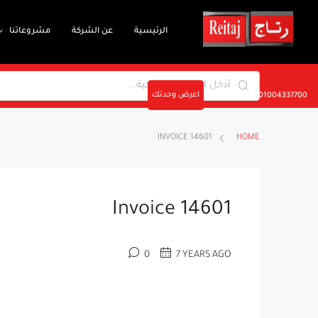
الرئيسية
عن الشركة
مشروعاتنا
اعرض وحدتك
01004337700
INVOICE 14601
HOME
Invoice 14601
0
7 YEARS AGO