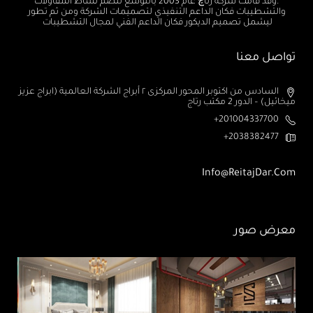
.وقد قامت شركة رتاچ عام 2003 بالتوسع لتضم نشاط المقاولات
والتشطيبات فكان الداعم التنفيذي لتصميمات الشركة ومن ثم تطور
ليشمل تصميم الديكور فكان الداعم الفني لمجال التشطيبات
تواصل معنا
السادس من اكتوبر المحور المركزى ٢ أبراج الشركة العالمية (ابراج عزيز
ميخائيل) – الدور 2 مكتب رتاج
201004337700+
2038382477+
Info@ReitajDar.com
معرض صور